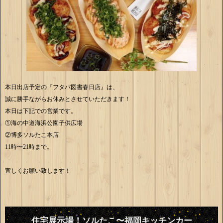
本日出店予定の『フタバ図書春日店』は、
誠に勝手ながらお休みとさせていただきます！
本日は下記での営業です。
①海の中道海浜公園子供広場
②博多ソルたこ本店
11時〜21時まで。
宜しくお願い致します！
住宅展示場！ソルたこ〜福岡キッチンカー