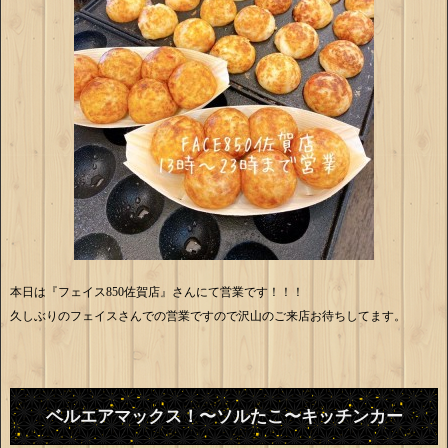
本日は『フェイス850佐賀店』さんにて営業です！！！
久しぶりのフェイスさんでの営業ですので沢山のご来店お待ちしてます。
ベルエアマックス！〜ソルたこ〜キッチンカー