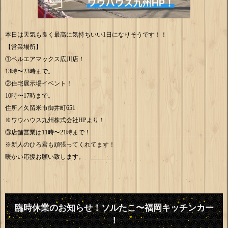
本日は天気も良く最高に気持ちいい1日になりそうです！！
【営業場所】
①ベルエアマックス広川店！
13時〜23時まで。
②住宅展示場イベント！
10時〜17時まで。
住所／久留米市御井町651
※ワウハウス九州株式会社HPより！
③店舗営業は11時〜21時まで！
※新人のひろ君も頑張ってくれてます！
暖かい応援お願い致します。
臨時休業のお知らせ！ソルたこ〜福岡キッチンカー
！