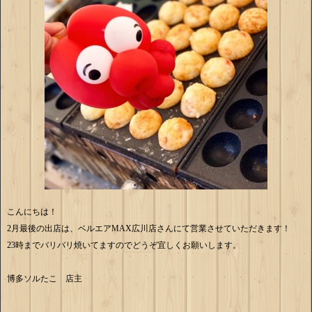
こんにちは！
2月最後の出店は、ベルエアMAX広川店さんにて営業させていただきます！
23時までバリバリ焼いてますのでどうぞ宜しくお願いします。
博多ソルたこ 店主