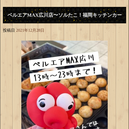
ベルエアMAX広川店〜ソルたこ！福岡キッチンカー
投稿日
2021年12月28日