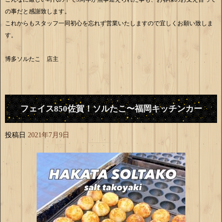
の事だと感謝致します。
これからもスタッフ一同初心を忘れず営業いたしますので宜しくお願い致しま
す。
博多ソルたこ 店主
フェイス850佐賀！ソルたこ〜福岡キッチンカー
投稿日
2021年7月9日