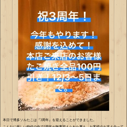
本日で博多ソルたこは『3周年』を迎えることができました。
こんなに厳しい時代の中で3周年が無事迎えられた事も、お客様のお支え合って