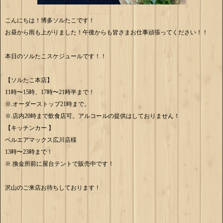
こんにちは！博多ソルたこです！
お昼から雨も上がりました！午後からも皆さまお仕事頑張ってください！！
本日のソルたこスケジュールです！！
【ソルたこ本店】
11時〜15時、17時〜21時半まで！
※.オーダーストップ21時まで。
※.店内20時まで飲食店可。アルコールの提供はしておりません！
【キッチンカー 】
ベルエアマックス広川店様
13時〜23時まで！
※.換金所前に屋台テントで販売中です！
沢山のご来店お待ちしております！