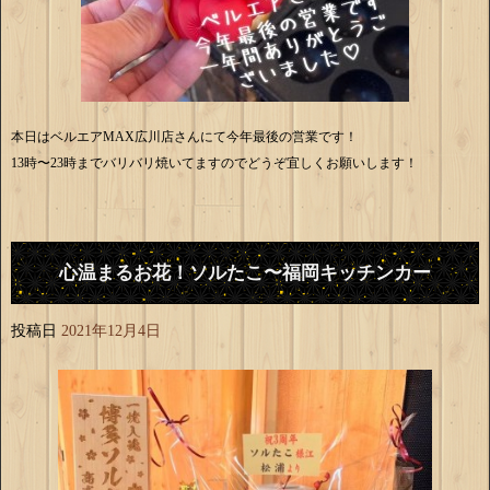
本日はベルエアMAX広川店さんにて今年最後の営業です！
13時〜23時までバリバリ焼いてますのでどうぞ宜しくお願いします！
心温まるお花！ソルたこ〜福岡キッチンカー
投稿日
2021年12月4日