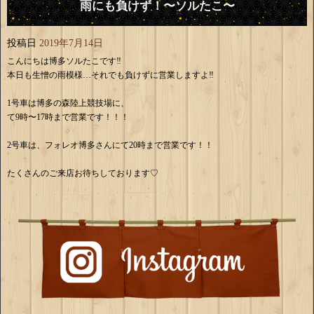
雨にも負けず！〜ソルたこ〜
投稿日
2019年7月14日
こんにちは博多ソルたこです‼️
本日も生憎の雨模様…それでも負けずに営業しますよ‼️
1号車は博多の森陸上競技場に、
て9時〜17時まで営業です！！！
2号車は、フォレオ博多さんにて20時まで営業です！！
たくさんのご来店お待ちしております♡