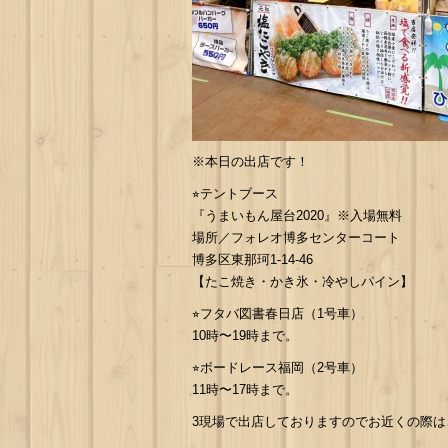
※本日の出店です！
⭐︎テントブース
『うまいもん屋台2020』※入場無料
場所／フォレオ博多センターコート
博多区東那珂1-14-46
【たこ焼き・かき氷・冷やしパイン】
⭐︎フタバ図書春日店（1号車）
10時〜19時まで。
⭐︎ボードレース福岡（2号車）
11時〜17時まで。
3現場で出店しておりますのでお近くの際